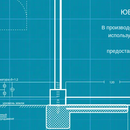
Ю
В производ
использ
предоста