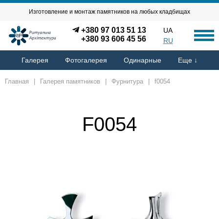
Изготовление и монтаж памятников на любых кладбищах
+380 97 013 51 13
UA
+380 93 606 45 56
RU
Галерея
Фотогалерея
Одинарные
Еще ↓
Главная
|
Галерея памятников
|
Фурнитура
|
f0054
F0054