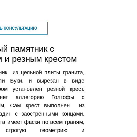
ТЬ КОНСУЛЬТАЦИЮ
ый памятник с
м и резным крестом
ник из цельной плиты гранита,
ли Буки, и вырезан в виде
ром установлен резной крест.
вляет аллегорию Голгофы с
ом, Сам крест выполнен из
адин с заострёнными концами.
та имеет фаски по всем граням,
т строгую геометрию и