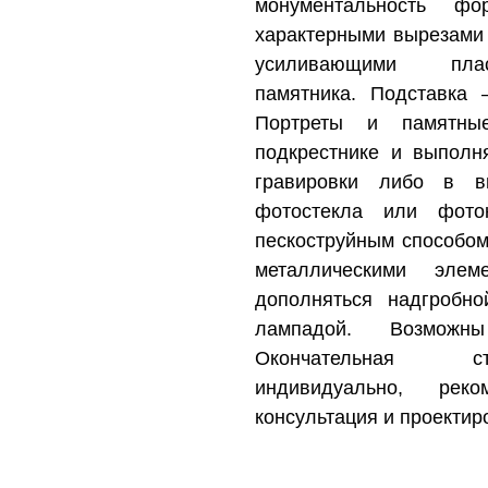
монументальность фо
характерными вырезами 
усиливающими плас
памятника. Подставка 
Портреты и памятны
подкрестнике и выполн
гравировки либо в в
фотостекла или фоток
пескоструйным способо
металлическими эл
дополняться надгробно
лампадой. Возможн
Окончательная ст
индивидуально, реко
консультация и проектир