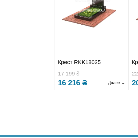
Крест RKK18025
Кр
17 199 ₴
22
16 216 ₴
2
Далее →