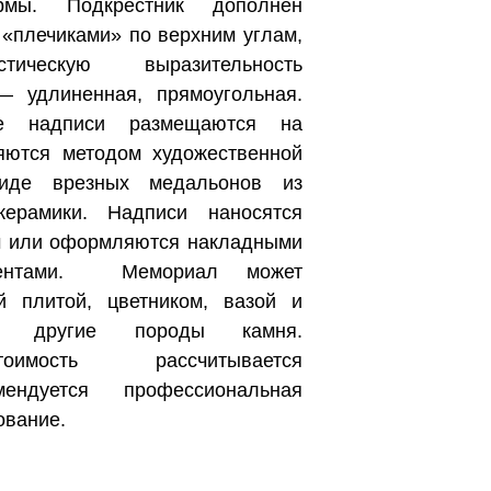
рмы. Подкрестник дополнен
«плечиками» по верхним углам,
тическую выразительность
— удлиненная, прямоугольная.
е надписи размещаются на
яются методом художественной
иде врезных медальонов из
ерамики. Надписи наносятся
м или оформляются накладными
ементами. Мемориал может
й плитой, цветником, вазой и
ы другие породы камня.
оимость рассчитывается
мендуется профессиональная
ование.