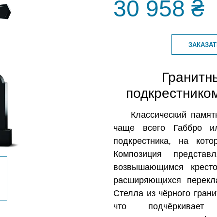
30 958 ₴
ЗАКАЗА
Гранитн
подкрестнико
Классический памят
чаще всего Габбро и
подкрестника, на кото
Композиция предста
возвышающимся крест
расширяющихся перекл
Стелла из чёрного грани
что подчёркивае