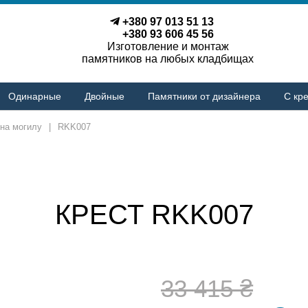
+380 97 013 51 13
+380 93 606 45 56
Изготовление и монтаж
памятников на любых кладбищах
Одинарные
Двойные
Памятники от дизайнера
С кре
на могилу
|
RKK007
КРЕСТ RKK007
33 415 ₴