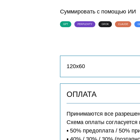
Суммировать с помощью ИИ
GPT
PERPLEXITY
GROK
CLAUDE
G
120х60
ОПЛАТА
Принимаются все разрешенн
Схема оплаты согласуется 
▪️ 50% предоплата / 50% п
▪️ 40% / 30% / 30% (поэтапно