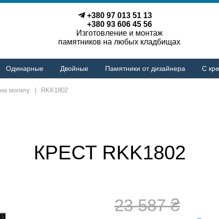
+380 97 013 51 13
+380 93 606 45 56
Изготовление и монтаж
памятников на любых кладбищах
Одинарные
Двойные
Памятники от дизайнера
С кре
на могилу
|
RKK1802
КРЕСТ RKK1802
23 587 ₴