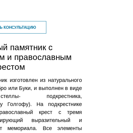
ТЬ КОНСУЛЬТАЦИЮ
ый памятник с
ом и православным
рестом
ник изготовлен из натурального
бро или Буки, и выполнен в виде
теллы- подкрестника,
ру Голгофу). На подкрестнике
православный крест с тремя
мирующий выразительный и
эт мемориала. Все элементы