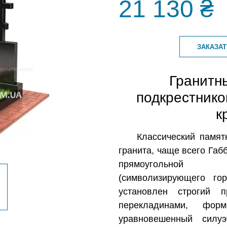
21 130 ₴
ЗАКАЗА
Гранитн
подкрестник
к
Классический памят
гранита, чаще всего Габ
прямоугольной с
(символизирующего го
установлен строгий 
перекладинами, фор
уравновешенный силу