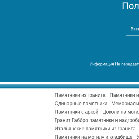
Пол
Информация Не передаетс
Памятники из гранита
Памятники 
Одинарные памятники
Мемориаль
Памятники с аркой
Цоколи на моги
Гранит Габбро памятники и надгроб
Итальянские памятники из гранита
Памятники на могилу и кладбище