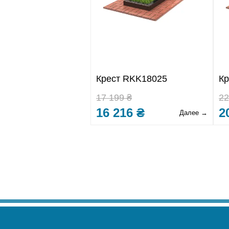
Крест RKK18025
Кр
17 199 ₴
22
16 216 ₴
2
Далее →