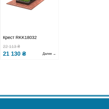
Крест RKK18032
22 113 ₴
21 130 ₴
Далее →