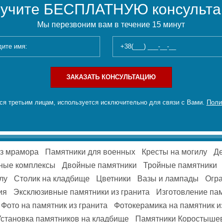
учите БЕСПЛАТНУЮ консульт
Мы перезвоним вам в течение 15 минут
ЗАКАЗАТЬ КОНСУЛЬТАЦИЮ
я третьим лицам, используется исключительно для связи с Вами.
Поли
из мрамора
Памятники для военных
Кресты на могилу
Де
ные комплексы
Двойные памятники
Тройные памятники
лу
Столик на кладбище
Цветники
Вазы и лампады
Огра
ия
Эксклюзивные памятники из гранита
Изготовление па
Фото на памятник из гранита
Фотокерамика на памятник и
Установка памятников на кладбище
Памятники Коростыше