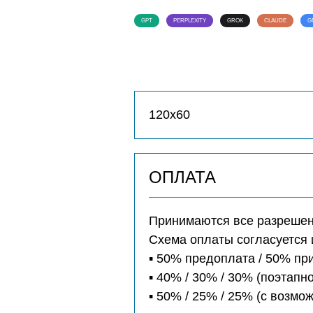
GPT
PERPLEXITY
GROK
CLAUDE
G
120х60
ОПЛАТА
Принимаются все разрешенн
Схема оплаты согласуется 
▪️ 50% предоплата / 50% п
▪️ 40% / 30% / 30% (поэтапно
▪️ 50% / 25% / 25% (с возм