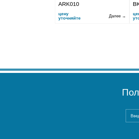
ARK010
B
цену
це
Далее →
уточняйте
ут
Пол