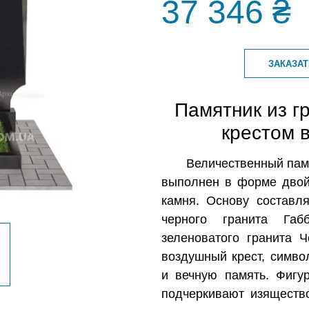
37 346 ₴
ЗАКАЗА
Памятник из г
крестом 
Величественный памя
выполнен в форме двой
камня. Основу составл
черного гранита Габ
зеленоватого гранита Ч
воздушный крест, симв
и вечную память. Фиг
подчеркивают изяществ