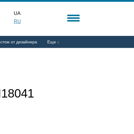
UA
RU
стом от дизайнера
Еще ↓
18041