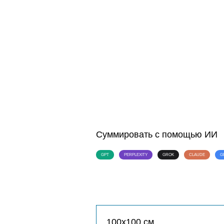
Суммировать с помощью ИИ
GPT
PERPLEXITY
GROK
CLAUDE
G
100х100 см