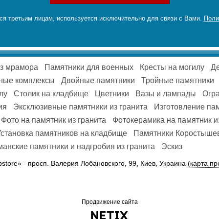
я третьим лицам, используется исключительно для связи с Вами.
Поли
из мрамора
Памятники для военных
Кресты на могилу
Де
ные комплексы
Двойные памятники
Тройные памятники
лу
Столик на кладбище
Цветники
Вазы и лампады
Огра
ия
Эксклюзивные памятники из гранита
Изготовление па
Фото на памятник из гранита
Фотокерамика на памятник и
Установка памятников на кладбище
Памятники Коростыше
анские памятники и надгробия из гранита
Эскиз
pstore» -
просп. Валерия Лобановского, 99, Киев, Украина
(карта пр
Продвижение сайта