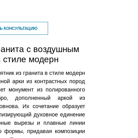
ТЬ КОНСУЛЬТАЦИЮ
ранита с воздушным
в стиле модерн
тник из гранита в стиле модерн
ной арки из контрастных пород
яет монумент из полированного
бро, дополненный аркой из
овнова. Их сочетание образует
олизирующий духовное единение
урные вырезы и плавные линии
о формы, придавая композиции