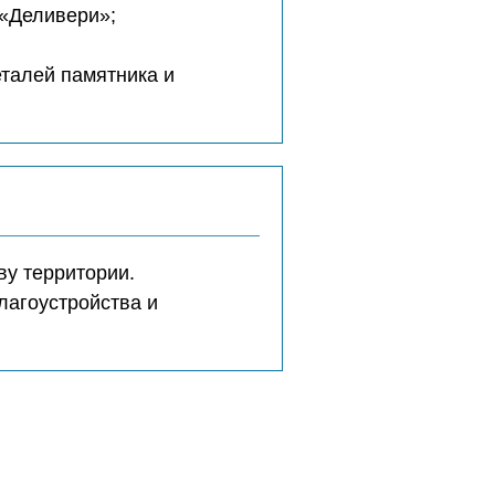
 «Деливери»;
еталей памятника и
ву территории.
лагоустройства и