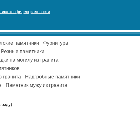
тика конфиденциальности
тские памятники
Фурнитура
Резные памятники
дки на могилу из гранита
мятников
з гранита
Надгробные памятники
в
Памятник мужу из гранита
оезду)