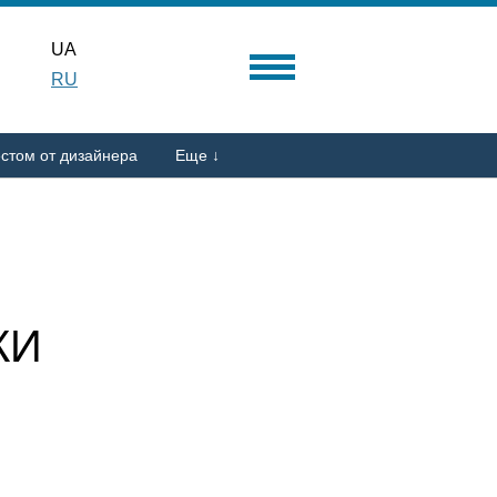
UA
RU
стом от дизайнера
Еще ↓
КИ