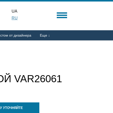
UA
RU
стом от дизайнера
Еще ↓
Й VAR26061
У УТОЧНЯЙТЕ