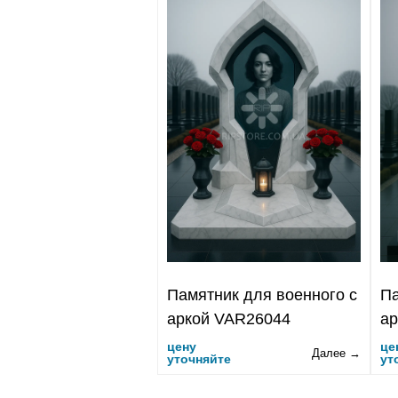
Памятник для военного с
Па
аркой VAR26044
ар
цену
це
Далее →
уточняйте
ут