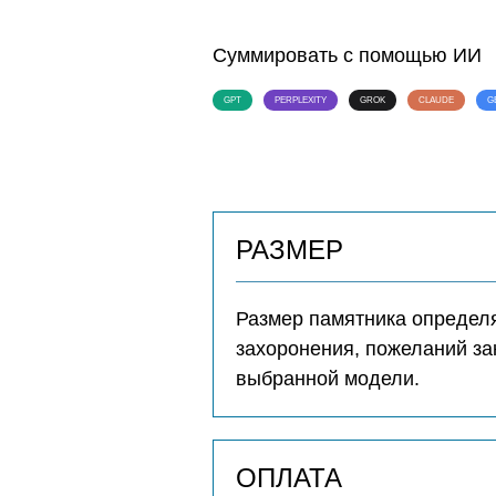
Суммировать с помощью ИИ
GPT
PERPLEXITY
GROK
CLAUDE
G
РАЗМЕР
Размер памятника определя
захоронения, пожеланий за
выбранной модели.
ОПЛАТА