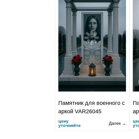
Памятник для военного с
Па
аркой VAR26045
ар
цену
це
Далее →
уточняйте
ут