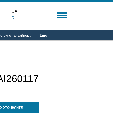
UA
RU
стом от дизайнера
Еще ↓
I260117
У УТОЧНЯЙТЕ