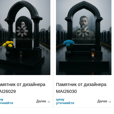
мятник от дизайнера
Памятник от дизайнера
AI26029
MAI26030
ну
цену
Далее →
Далее →
очняйте
уточняйте