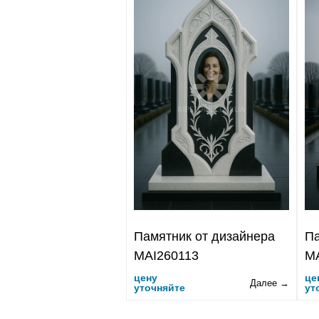
Памятник от дизайнера
Па
MAI260113
M
цену
це
Далее →
уточняйте
ут