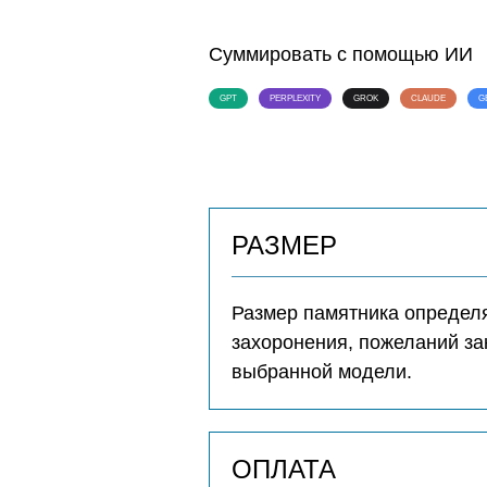
Суммировать с помощью ИИ
GPT
PERPLEXITY
GROK
CLAUDE
G
РАЗМЕР
Размер памятника определя
захоронения, пожеланий за
выбранной модели.
ОПЛАТА