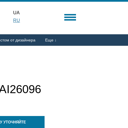
UA
RU
стом от дизайнера
Еще ↓
I26096
У УТОЧНЯЙТЕ