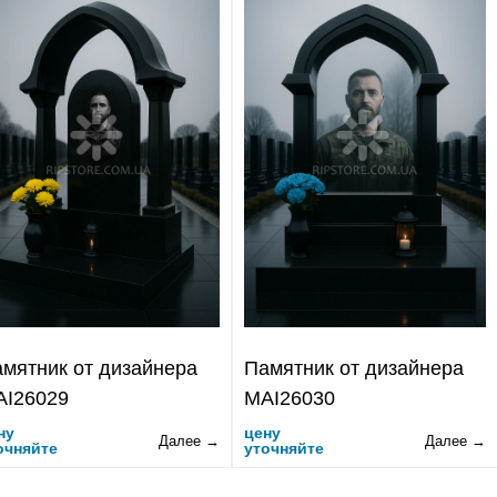
мятник от дизайнера
Памятник от дизайнера
AI26029
MAI26030
ну
цену
Далее →
Далее →
очняйте
уточняйте