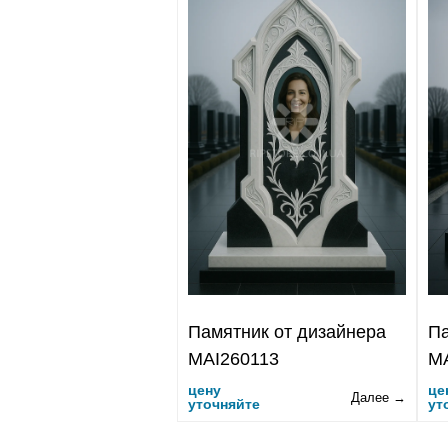
Памятник от дизайнера
Па
MAI260113
M
цену
це
Далее →
уточняйте
ут