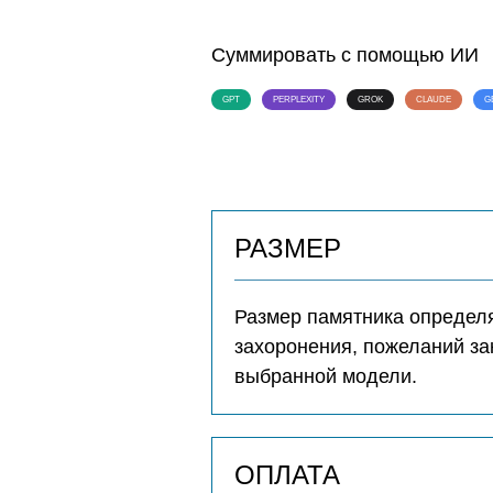
Суммировать с помощью ИИ
GPT
PERPLEXITY
GROK
CLAUDE
G
РАЗМЕР
Размер памятника определя
захоронения, пожеланий за
выбранной модели.
ОПЛАТА