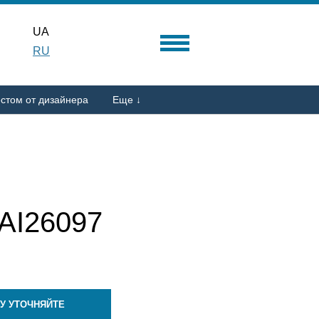
UA
RU
стом от дизайнера
Еще ↓
I26097
У УТОЧНЯЙТЕ