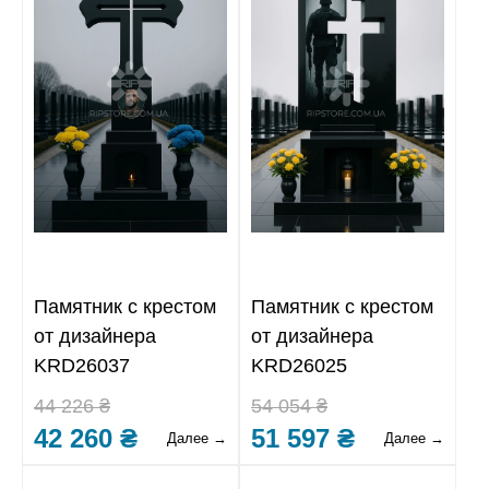
Памятник с крестом
Памятник с крестом
от дизайнера
от дизайнера
KRD26037
KRD26025
44 226 ₴
54 054 ₴
42 260 ₴
51 597 ₴
Далее →
Далее →