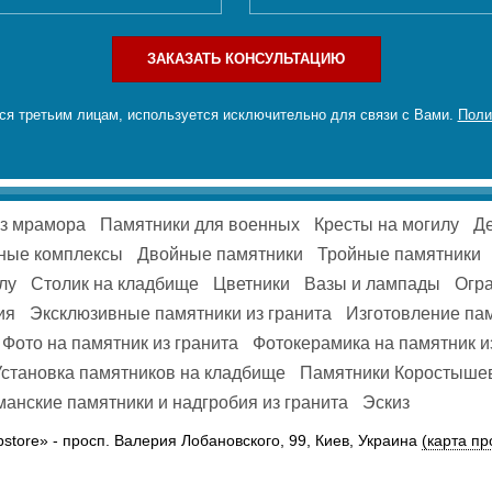
ЗАКАЗАТЬ КОНСУЛЬТАЦИЮ
я третьим лицам, используется исключительно для связи с Вами.
Поли
из мрамора
Памятники для военных
Кресты на могилу
Де
ные комплексы
Двойные памятники
Тройные памятники
лу
Столик на кладбище
Цветники
Вазы и лампады
Огра
ия
Эксклюзивные памятники из гранита
Изготовление па
Фото на памятник из гранита
Фотокерамика на памятник и
Установка памятников на кладбище
Памятники Коростыше
анские памятники и надгробия из гранита
Эскиз
pstore» -
просп. Валерия Лобановского, 99, Киев, Украина
(карта пр