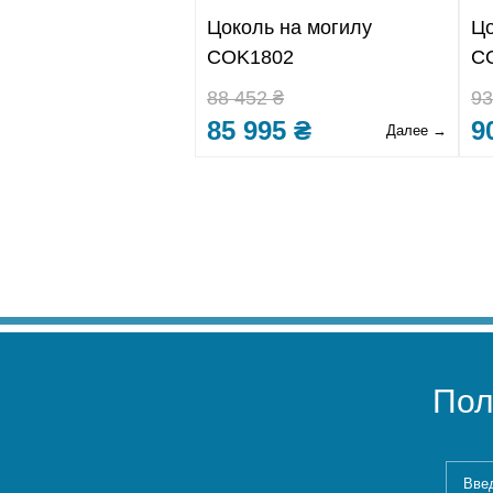
Цоколь на могилу
Цо
COK1802
C
88 452 ₴
93
85 995 ₴
9
Далее →
Пол