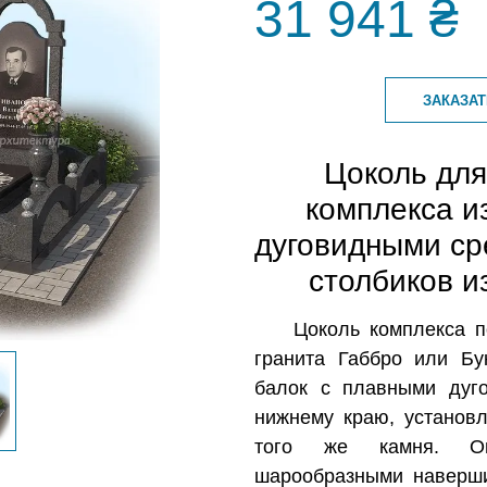
31 941 ₴
ЗАКАЗА
Цоколь дл
комплекса и
дуговидными ср
столбиков и
Цоколь комплекса п
гранита Габбро или Б
балок с плавными дуг
нижнему краю, установ
того же камня. Оп
шарообразными наверши