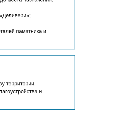
 «Деливери»;
еталей памятника и
ву территории.
лагоустройства и