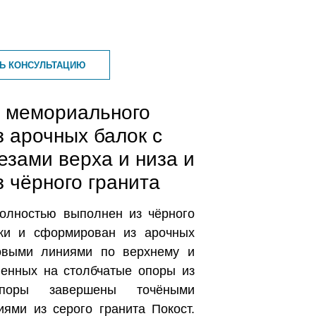
ТЬ КОНСУЛЬТАЦИЮ
я мемориального
з арочных балок с
езами верха и низа и
з чёрного гранита
олностью выполнен из чёрного
уки и сформирован из арочных
овыми линиями по верхнему и
ленных на столбчатые опоры из
оры завершены точёными
ями из серого гранита Покост.