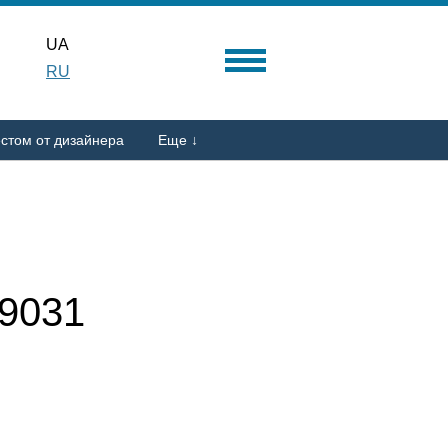
UA
RU
стом от дизайнера
Еще ↓
9031