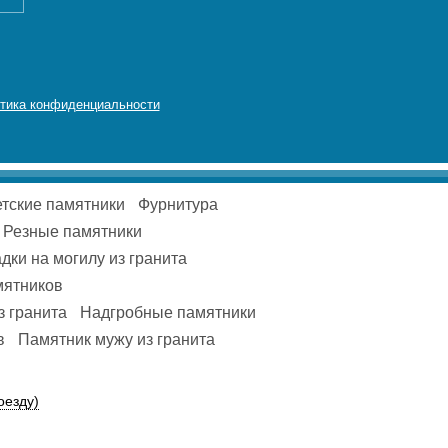
тика конфиденциальности
тские памятники
Фурнитура
Резные памятники
дки на могилу из гранита
мятников
з гранита
Надгробные памятники
в
Памятник мужу из гранита
оезду)