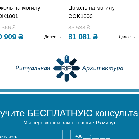
коль на могилу
Цоколь на могилу
OK1801
COK1803
 366 ₴
83 538 ₴
0 909 ₴
81 081 ₴
Далее →
Далее →
учите БЕСПЛАТНУЮ консульт
Мы перезвоним вам в течение 15 минут