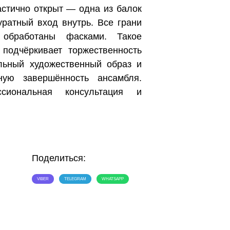
астично открыт — одна из балок
куратный вход внутрь. Все грани
 обработаны фасками. Такое
 подчёркивает торжественность
ельный художественный образ и
чную завершённость ансамбля.
ссиональная консультация и
Поделиться:
VIBER
TELEGRAM
WHATSAPP