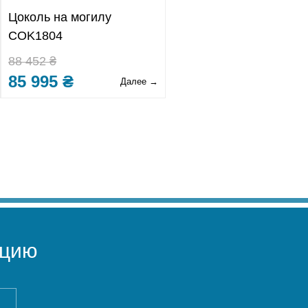
Цоколь на могилу
COK1804
88 452 ₴
85 995 ₴
Далее →
ацию