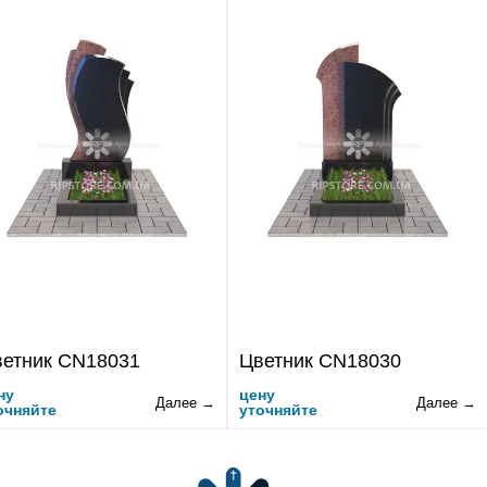
етник CN18031
Цветник CN18030
ну
цену
Далее →
Далее →
очняйте
уточняйте