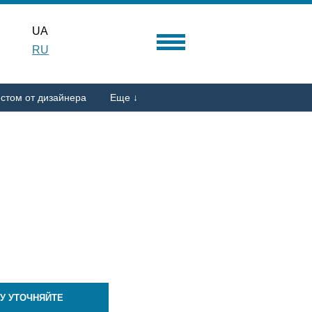
UA
RU
стом от дизайнера
Еще ↓
У УТОЧНЯЙТЕ