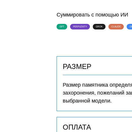
Суммировать с помощью ИИ
GPT
PERPLEXITY
GROK
CLAUDE
G
РАЗМЕР
Размер памятника определя
захоронения, пожеланий за
выбранной модели.
ОПЛАТА