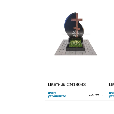
Цветник CN18043
Цв
цену
це
Далее →
уточняйте
ут