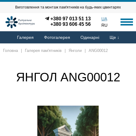
Виготовлення та монтаж пам'ятників на будь-яких цвинтарях
+380 97 013 51 13
UA
+380 93 606 45 56
RU
Галерея
Фотогалерея
Одинарні
Ще ↓
Головна
|
Галерея пам'ятників
|
Янголи
|
ANG00012
ЯНГОЛ ANG00012