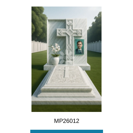
MP26012