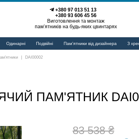
+380 97 013 51 13
+380 93 606 45 56
Виготовлення та монтаж
пам'ятників на будь-яких цвинтарях
Одинарні
Подвійні
Пам'ятники від дизайнера
З хре
пам'ятники
|
DAI00002
ЯЧИЙ ПАМ'ЯТНИК DAI0
83 538 ₴