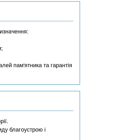
ризначення:
и;
лей пам'ятника та гарантія
ії.
иду благоустрою і