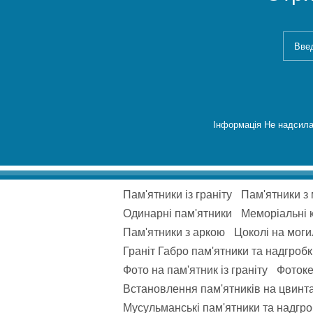
Інформація Не надсила
Пам'ятники із граніту
Пам'ятники з
Одинарні пам'ятники
Меморіальні 
Пам'ятники з аркою
Цоколі на моги
Граніт Габро пам'ятники та надгроб
Фото на пам'ятник із граніту
Фотоке
Встановлення пам'ятників на цвинта
Мусульманські пам'ятники та надгроб