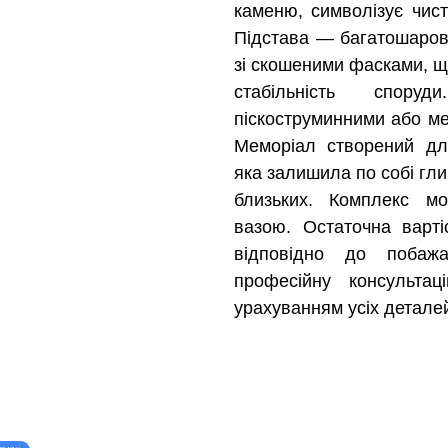
каменю, символізує чисто
Підстава — багатошарова,
зі скошеними фасками, щ
стабільність спор
піскоструминними або м
Меморіал створений дл
яка залишила по собі гли
близьких. Комплекс м
вазою. Остаточна варті
відповідно до побажа
професійну консульта
урахуванням усіх деталей