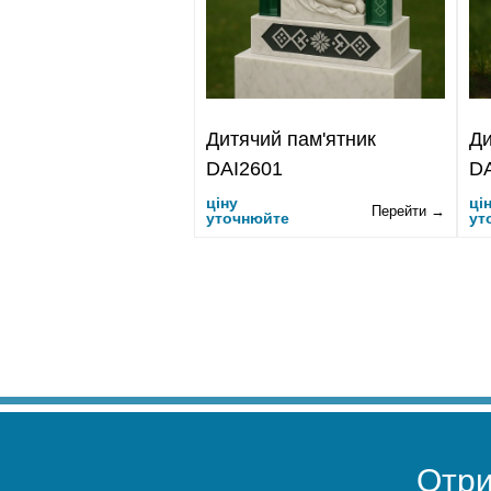
Дитячий пам'ятник
Ди
DAI2601
DA
ціну
ці
Перейти →
уточнюйте
ут
Отр