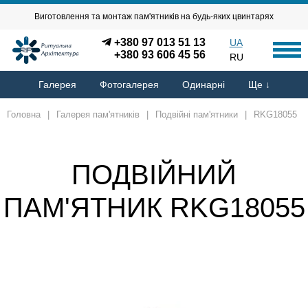
Виготовлення та монтаж пам'ятників на будь-яких цвинтарях
+380 97 013 51 13
UA
+380 93 606 45 56
RU
Галерея
Фотогалерея
Одинарні
Ще ↓
Головна
|
Галерея пам'ятників
|
Подвійні пам'ятники
|
RKG18055
ПОДВІЙНИЙ
ПАМ'ЯТНИК RKG18055