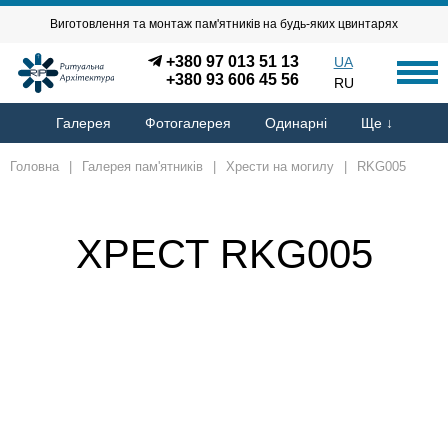
Виготовлення та монтаж пам'ятників на будь-яких цвинтарях
+380 97 013 51 13
UA
+380 93 606 45 56
RU
Галерея
Фотогалерея
Одинарні
Ще ↓
Головна
|
Галерея пам'ятників
|
Хрести на могилу
|
RKG005
ХРЕСТ RKG005