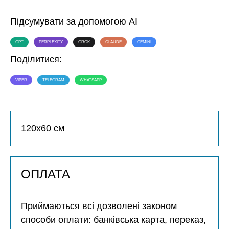
Підсумувати за допомогою AI
GPT
PERPLEXITY
GROK
CLAUDE
GEMINI
Поділитися:
VIBER
TELEGRAM
WHATSAPP
120х60 см
ОПЛАТА
Приймаються всі дозволені законом
способи оплати: банківська карта, переказ,