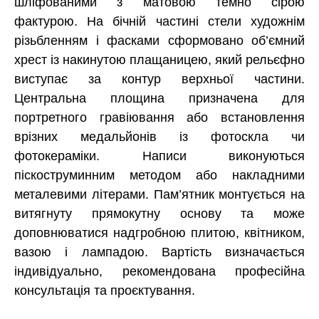
шліфованими з матовою темно сірою
фактурою. На бічній частині стели художнім
різьбленням і фасками сформовано об’ємний
хрест із накинутою плащаницею, який рельєфно
виступає за контур верхньої частини.
Центральна площина призначена для
портретного гравіювання або встановлення
врізних медальйонів із фотоскла чи
фотокераміки. Написи виконуються
піскоструминним методом або накладними
металевими літерами. Пам’ятник монтується на
витягнуту прямокутну основу та може
доповнюватися надгробною плитою, квітником,
вазою і лампадою. Вартість визначається
індивідуально, рекомендована професійна
консультація та проєктування.