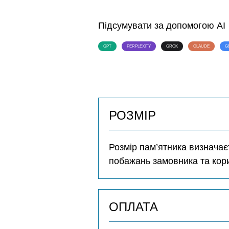
Підсумувати за допомогою AI
GPT
PERPLEXITY
GROK
CLAUDE
G
РОЗМІР
Розмір пам’ятника визначає
побажань замовника та кор
ОПЛАТА