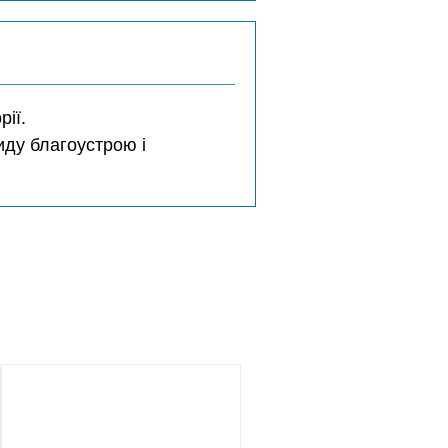
ії.
иду благоустрою і