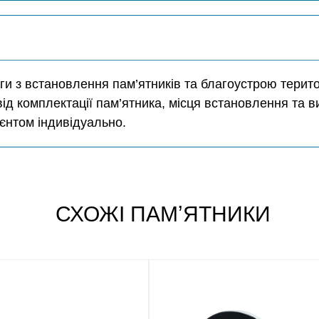
и з встановлення пам’ятників та благоустрою територ
від комплектації пам’ятника, місця встановлення та в
єнтом індивідуально.
СХОЖІ ПАМʼЯТНИКИ