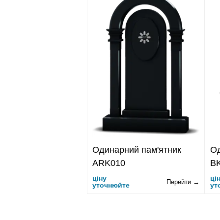
Одинарний пам'ятник
Од
ARK010
B
ціну
ці
Перейти →
уточнюйте
ут