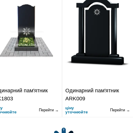
инарний пам'ятник
Одинарний пам'ятник
K1803
ARK009
ну
ціну
Перейти →
Перейти →
очнюйте
уточнюйте