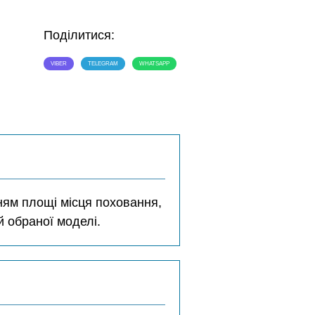
Поділитися:
VIBER
TELEGRAM
WHATSAPP
ням площі місця поховання,
 обраної моделі.