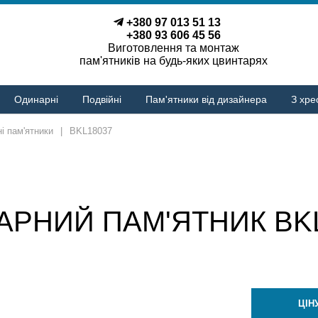
+380 97 013 51 13
+380 93 606 45 56
Виготовлення та монтаж
пам'ятників на будь-яких цвинтарях
Одинарні
Подвійні
Пам'ятники від дизайнера
З хре
і пам'ятники
|
BKL18037
АРНИЙ ПАМ'ЯТНИК BKL
ЦІН