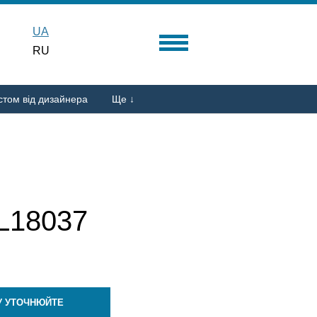
UA
RU
стом від дизайнера
Ще ↓
18037
У УТОЧНЮЙТЕ