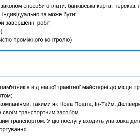
аконом способи оплати: банківська карта, переказ, г
 індивідуально та може бути:
ри завершенні робіт
)
ивістю проміжного контролю)
 пам'ятників від нашої гранітної майстерні до місця п
ртом;
компаніями, такими як Нова Пошта, Ін-Тайм, Делівер
е своїм транспортним засобом.
им транспортом. У цю послугу входить упаковка дета
портування.