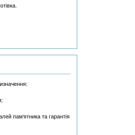
отівка.
ризначення:
и;
лей пам'ятника та гарантія