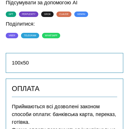
Підсумувати за допомогою AI
GPT
PERPLEXITY
GROK
CLAUDE
GEMINI
Поділитися:
VIBER
TELEGRAM
WHATSAPP
100х50
ОПЛАТА
Приймаються всі дозволені законом
способи оплати: банківська карта, переказ,
готівка.