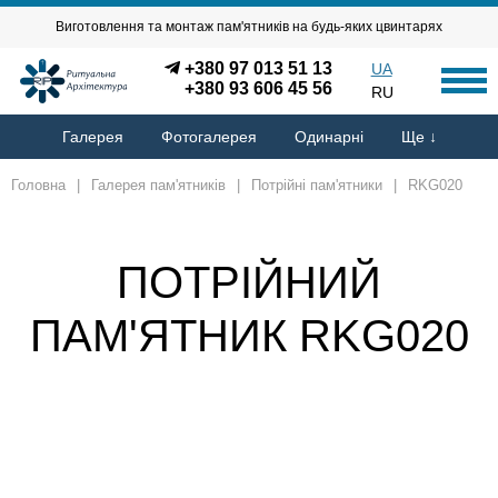
Виготовлення та монтаж пам'ятників на будь-яких цвинтарях
+380 97 013 51 13
UA
+380 93 606 45 56
RU
Галерея
Фотогалерея
Одинарні
Ще ↓
Головна
|
Галерея пам'ятників
|
Потрійні пам'ятники
|
RKG020
ПОТРІЙНИЙ
ПАМ'ЯТНИК RKG020