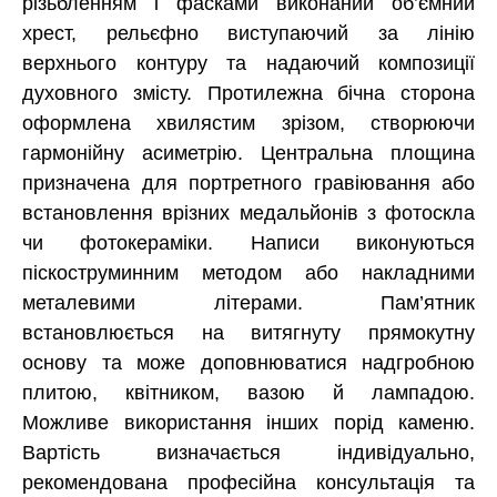
різьбленням і фасками виконаний об’ємний
хрест, рельєфно виступаючий за лінію
верхнього контуру та надаючий композиції
духовного змісту. Протилежна бічна сторона
оформлена хвилястим зрізом, створюючи
гармонійну асиметрію. Центральна площина
призначена для портретного гравіювання або
встановлення врізних медальйонів з фотоскла
чи фотокераміки. Написи виконуються
піскоструминним методом або накладними
металевими літерами. Пам’ятник
встановлюється на витягнуту прямокутну
основу та може доповнюватися надгробною
плитою, квітником, вазою й лампадою.
Можливе використання інших порід каменю.
Вартість визначається індивідуально,
рекомендована професійна консультація та