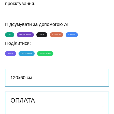
проєктування.
Підсумувати за допомогою AI
GPT
PERPLEXITY
GROK
CLAUDE
GEMINI
Поділитися:
VIBER
TELEGRAM
WHATSAPP
120х60 см
ОПЛАТА