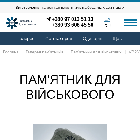
Виготовлення та монтаж пам'ятників на будь-яких цвинтарях
+380 97 013 51 13
UA
+380 93 606 45 56
RU
Галерея
Фотогалерея
Одинарні
Ще ↓
Головна
|
Галерея пам'ятників
|
Пам'ятники для військових
|
VP26
ПАМ'ЯТНИК ДЛЯ
ВІЙСЬКОВОГО