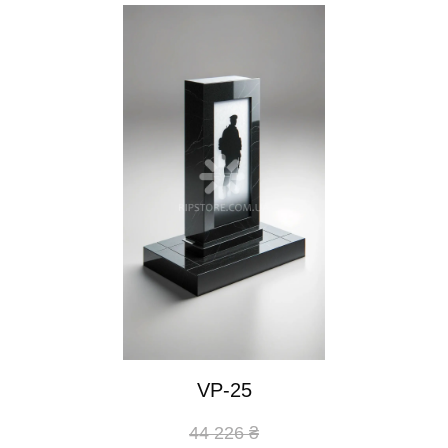
VP-25
44 226 ₴