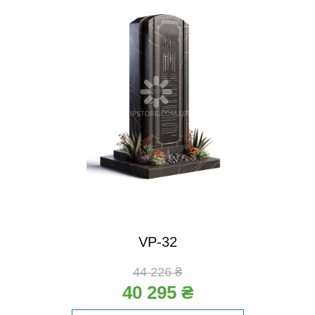
VP-32
44 226 ₴
40 295 ₴