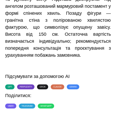
ангелом розташований мармуровий постамент у
формі спінених хвиль. Позаду фігури —
гранітна стіна з полірованою хвилястою
фактурою, що символізує опущену завісу.
Висота від 150 см. Остаточна вартість
визначається індивідуально; рекомендується
попередня консультація та проєктування з
урахуванням побажань замовника.
Підсумувати за допомогою AI
GPT
PERPLEXITY
GROK
CLAUDE
GEMINI
Поділитися:
VIBER
TELEGRAM
WHATSAPP