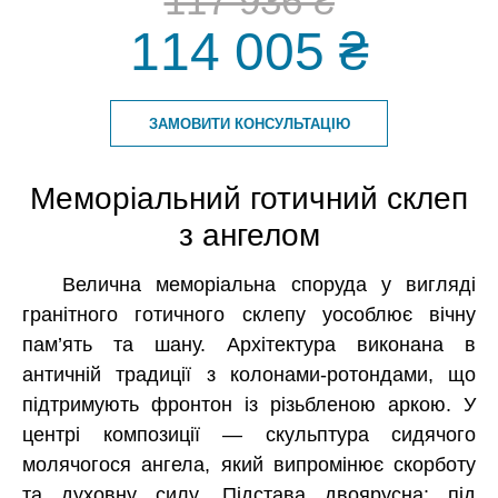
117 936 ₴
114 005 ₴
ЗАМОВИТИ КОНСУЛЬТАЦІЮ
Меморіальний готичний склеп
з ангелом
Велична меморіальна споруда у вигляді
гранітного готичного склепу уособлює вічну
пам’ять та шану. Архітектура виконана в
античній традиції з колонами-ротондами, що
підтримують фронтон із різьбленою аркою. У
центрі композиції — скульптура сидячого
молячогося ангела, який випромінює скорботу
та духовну силу. Підстава двоярусна: під