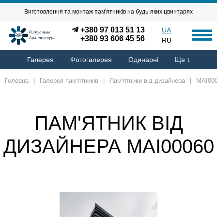
Виготовлення та монтаж пам'ятників на будь-яких цвинтарях
+380 97 013 51 13
UA
+380 93 606 45 56
RU
Галерея
Фотогалерея
Одинарні
Ще ↓
Головна
|
Галерея пам'ятників
|
Пам'ятники від дизайнера
|
MAI00
ПАМ'ЯТНИК ВІД
ДИЗАЙНЕРА MAI00060