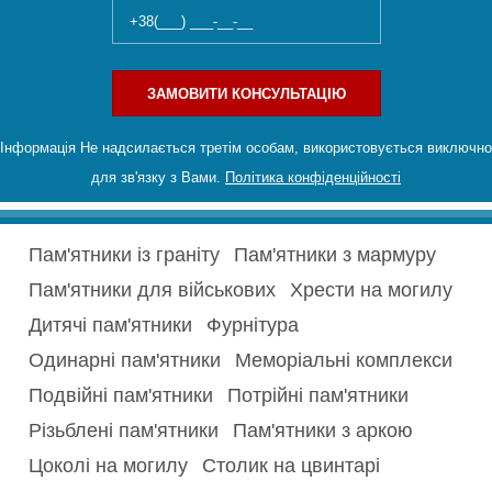
ЗАМОВИТИ КОНСУЛЬТАЦІЮ
Інформація Не надсилається третім особам, використовується виключно
для зв'язку з Вами.
Політика конфіденційності
Пам'ятники із граніту
Пам'ятники з мармуру
Пам'ятники для військових
Хрести на могилу
Дитячі пам'ятники
Фурнітура
Одинарні пам'ятники
Меморіальні комплекси
Подвійні пам'ятники
Потрійні пам'ятники
Різьблені пам'ятники
Пам'ятники з аркою
Цоколі на могилу
Столик на цвинтарі