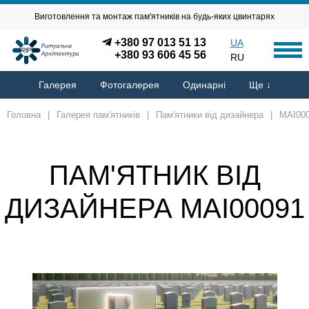
Виготовлення та монтаж пам'ятників на будь-яких цвинтарях
+380 97 013 51 13
UA
+380 93 606 45 56
RU
Галерея
Фотогалерея
Одинарні
Ще ↓
Головна
|
Галерея пам'ятників
|
Пам'ятники від дизайнера
|
MAI00
ПАМ'ЯТНИК ВІД
ДИЗАЙНЕРА MAI00091