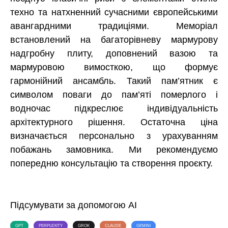
техно та натхненний сучасними європейськими
авангардними традиціями. Меморіал
встановлений на багаторівневу мармурову
надгробну плиту, доповнений вазою та
мармуровою вимосткою, що формує
гармонійний ансамбль. Такий пам’ятник є
символом поваги до пам’яті померлого і
водночас підкреслює індивідуальність
архітектурного рішення. Остаточна ціна
визначається персонально з урахуванням
побажань замовника. Ми рекомендуємо
попередню консультацію та створення проєкту.
Підсумувати за допомогою AI
GPT
PERPLEXITY
GROK
CLAUDE
GEMINI