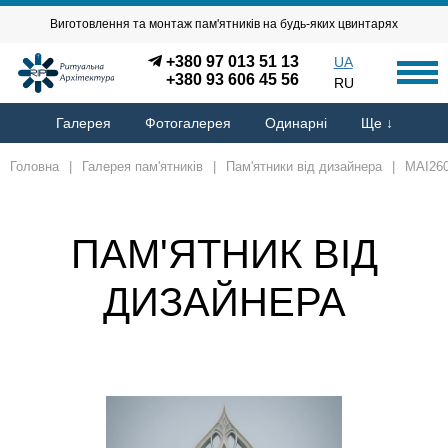
Виготовлення та монтаж пам'ятників на будь-яких цвинтарях
+380 97 013 51 13
UA
+380 93 606 45 56
RU
Галерея
Фотогалерея
Одинарні
Ще ↓
Головна
|
Галерея пам'ятників
|
Пам'ятники від дизайнера
|
MAI26
ПАМ'ЯТНИК ВІД
ДИЗАЙНЕРА