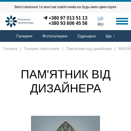
Виготовлення та монтаж пам'ятників на будь-яких цвинтарях
+380 97 013 51 13
UA
+380 93 606 45 56
RU
Галерея
Фотогалерея
Одинарні
Ще ↓
Головна
|
Галерея пам'ятників
|
Пам'ятники від дизайнера
|
MAI26
ПАМ'ЯТНИК ВІД
ДИЗАЙНЕРА