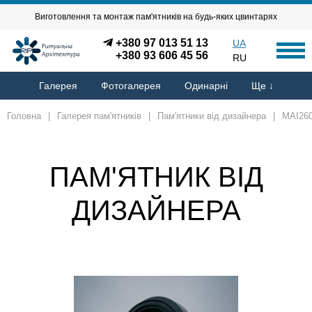
Виготовлення та монтаж пам'ятників на будь-яких цвинтарях
+380 97 013 51 13
UA
+380 93 606 45 56
RU
Галерея
Фотогалерея
Одинарні
Ще ↓
Головна
|
Галерея пам'ятників
|
Пам'ятники від дизайнера
|
MAI26
ПАМ'ЯТНИК ВІД
ДИЗАЙНЕРА