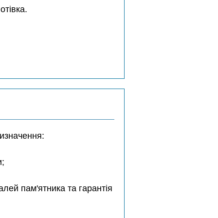
отівка.
ризначення:
и;
лей пам'ятника та гарантія