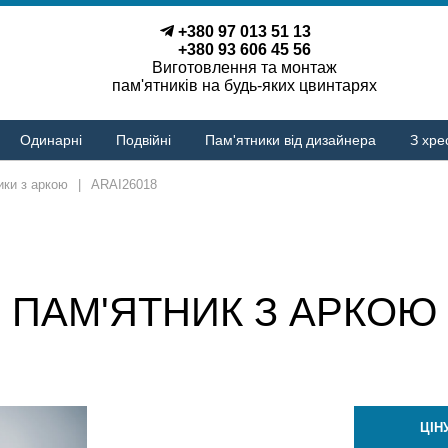
+380 97 013 51 13
+380 93 606 45 56
Виготовлення та монтаж
пам'ятників на будь-яких цвинтарях
Одинарні
Подвійні
Пам'ятники від дизайнера
З хре
ики з аркою
|
ARAI26018
ПАМ'ЯТНИК З АРКОЮ
ЦІН