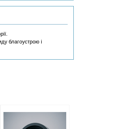
ії.
иду благоустрою і