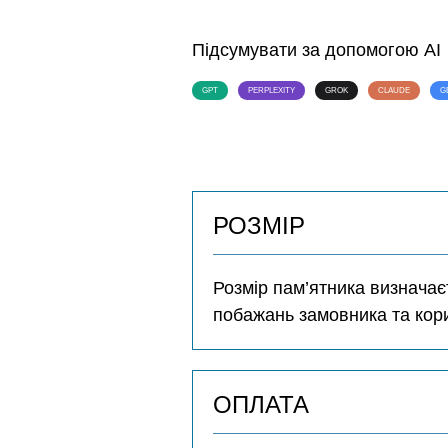
Підсумувати за допомогою AI
GPT
PERPLEXITY
GROK
CLAUDE
G
РОЗМІР
Розмір пам’ятника визначає
побажань замовника та кор
ОПЛАТА