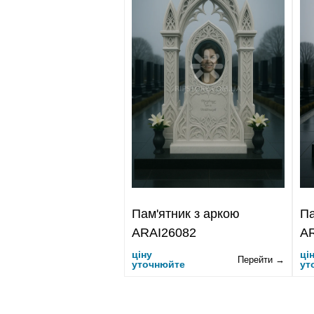
Пам'ятник з аркою
Па
ARAI26082
A
ціну
ці
Перейти →
уточнюйте
ут