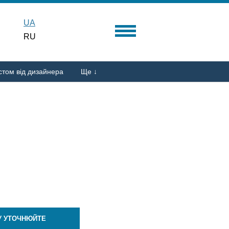
UA
RU
стом від дизайнера
Ще ↓
У УТОЧНЮЙТЕ