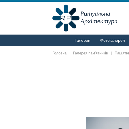
Галерея
Фотогалерея
Головна
|
Галерея пам'ятників
|
Пам'ятн