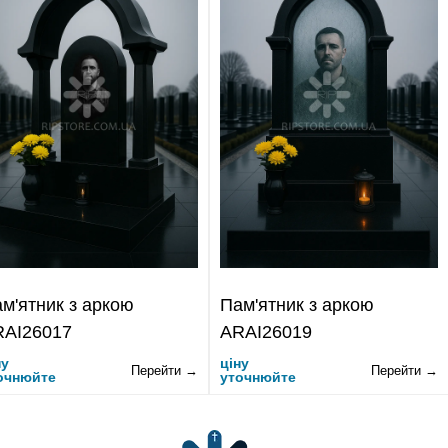
м'ятник з аркою
Пам'ятник з аркою
RAI26017
ARAI26019
ну
ціну
Перейти →
Перейти →
очнюйте
уточнюйте