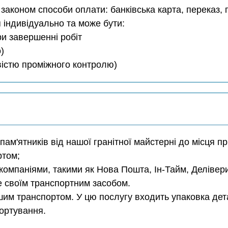
аконом способи оплати: банківська карта, переказ, г
 індивідуально та може бути:
ри завершенні робіт
)
ивістю проміжного контролю)
 пам'ятників від нашої гранітної майстерні до місця п
ртом;
компаніями, такими як Нова Пошта, Ін-Тайм, Делівер
е своїм транспортним засобом.
им транспортом. У цю послугу входить упаковка дета
портування.