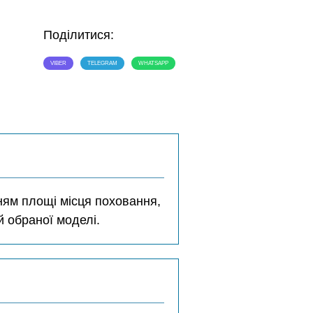
Поділитися:
VIBER
TELEGRAM
WHATSAPP
ням площі місця поховання,
 обраної моделі.