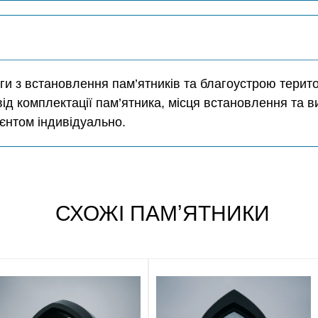
и з встановлення пам’ятників та благоустрою територ
від комплектації пам’ятника, місця встановлення та в
єнтом індивідуально.
СХОЖІ ПАМʼЯТНИКИ