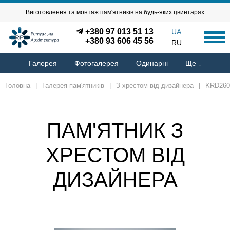
Виготовлення та монтаж пам'ятників на будь-яких цвинтарях
+380 97 013 51 13
UA
+380 93 606 45 56
RU
Галерея
Фотогалерея
Одинарні
Ще ↓
Головна
|
Галерея пам'ятників
|
З хрестом від дизайнера
|
KRD260
ПАМ'ЯТНИК З
ХРЕСТОМ ВІД
ДИЗАЙНЕРА