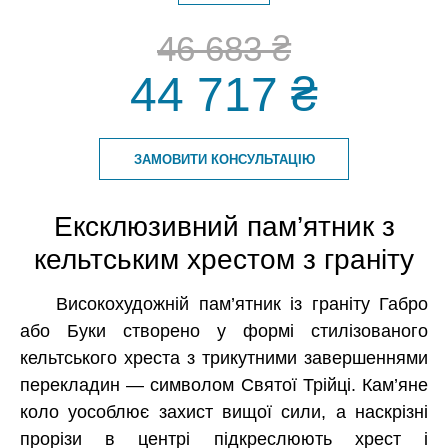
46 683 ₴
44 717 ₴
ЗАМОВИТИ КОНСУЛЬТАЦІЮ
Ексклюзивний пам’ятник з
кельтським хрестом з граніту
Високохудожній пам’ятник із граніту Габро
або Буки створено у формі стилізованого
кельтського хреста з трикутними завершеннями
перекладин — символом Святої Трійці. Кам’яне
коло уособлює захист вищої сили, а наскрізні
прорізи в центрі підкреслюють хрест і