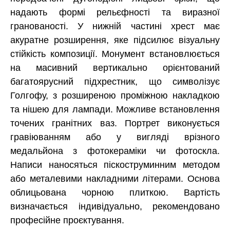
надають формі рельєфності та виразної
гранованості. У нижній частині хрест має
акуратне розширення, яке підсилює візуальну
стійкість композиції. Монумент встановлюється
на масивний вертикально орієнтований
багатоярусний підхрестник, що символізує
Голгофу, з розширеною проміжною накладкою
та нішею для лампади. Можливе встановлення
точених гранітних ваз. Портрет виконується
гравіюванням або у вигляді врізного
медальйона з фотокераміки чи фотоскла.
Написи наносяться піскоструминним методом
або металевими накладними літерами. Основа
облицьована чорною плиткою. Вартість
визначається індивідуально, рекомендовано
професійне проєктування.