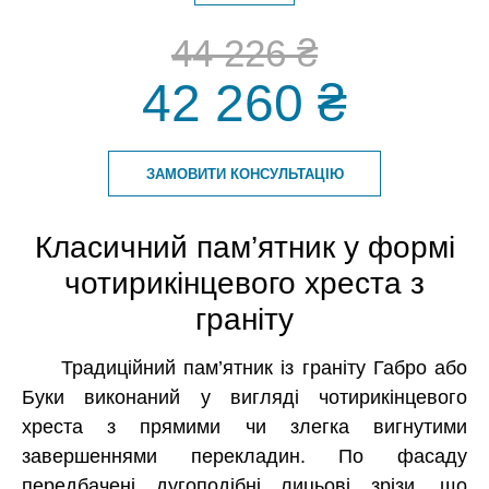
44 226 ₴
42 260 ₴
ЗАМОВИТИ КОНСУЛЬТАЦІЮ
Класичний пам’ятник у формі
чотирикінцевого хреста з
граніту
Традиційний пам’ятник із граніту Габро або
Буки виконаний у вигляді чотирикінцевого
хреста з прямими чи злегка вигнутими
завершеннями перекладин. По фасаду
передбачені дугоподібні лицьові зрізи, що