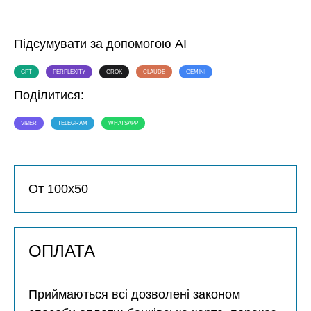
Підсумувати за допомогою AI
GPT
PERPLEXITY
GROK
CLAUDE
GEMINI
Поділитися:
VIBER
TELEGRAM
WHATSAPP
От 100х50
ОПЛАТА
Приймаються всі дозволені законом