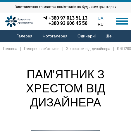
Виготовлення та монтаж пам'ятників на будь-яких цвинтарях
+380 97 013 51 13
UA
+380 93 606 45 56
RU
Галерея
Фотогалерея
Одинарні
Ще ↓
Головна
|
Галерея пам'ятників
|
З хрестом від дизайнера
|
KRD260
ПАМ'ЯТНИК З
ХРЕСТОМ ВІД
ДИЗАЙНЕРА