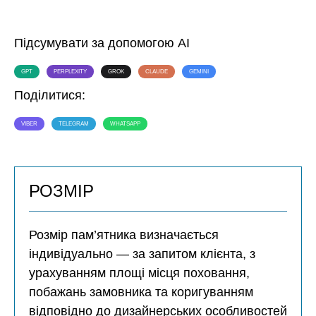
Підсумувати за допомогою AI
GPT
PERPLEXITY
GROK
CLAUDE
GEMINI
Поділитися:
VIBER
TELEGRAM
WHATSAPP
РОЗМІР
Розмір пам’ятника визначається
індивідуально — за запитом клієнта, з
урахуванням площі місця поховання,
побажань замовника та коригуванням
відповідно до дизайнерських особливостей