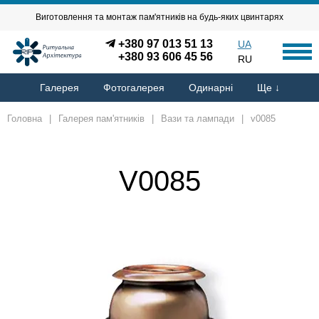
Виготовлення та монтаж пам'ятників на будь-яких цвинтарях
+380 97 013 51 13
UA
+380 93 606 45 56
RU
Галерея
Фотогалерея
Одинарні
Ще ↓
Головна
|
Галерея пам'ятників
|
Вази та лампади
|
v0085
V0085