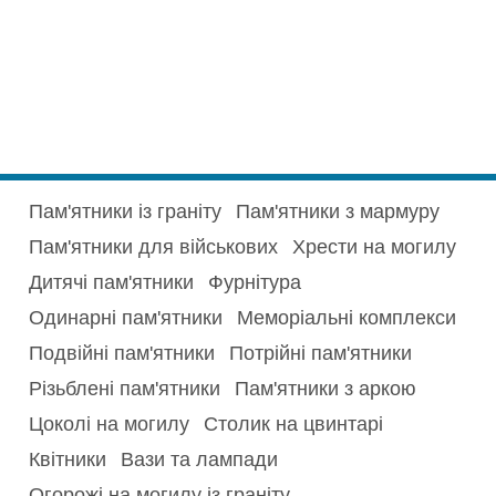
Пам'ятники із граніту
Пам'ятники з мармуру
Пам'ятники для військових
Хрести на могилу
Дитячі пам'ятники
Фурнітура
Одинарні пам'ятники
Меморіальні комплекси
Подвійні пам'ятники
Потрійні пам'ятники
Різьблені пам'ятники
Пам'ятники з аркою
Цоколі на могилу
Столик на цвинтарі
Квітники
Вази та лампади
Огорожі на могилу із граніту