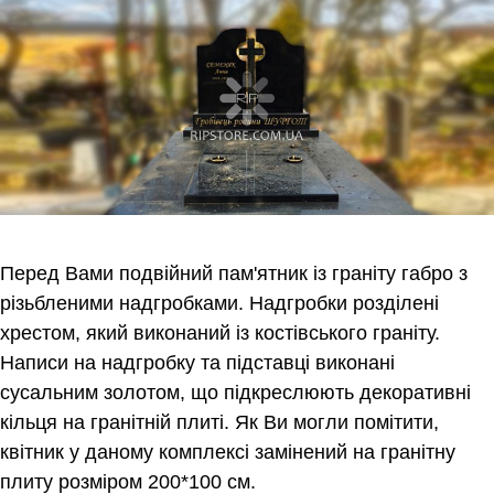
Перед Вами подвійний пам'ятник із граніту габро з
різьбленими надгробками. Надгробки розділені
хрестом, який виконаний із костівського граніту.
Написи на надгробку та підставці виконані
сусальним золотом, що підкреслюють декоративні
кільця на гранітній плиті. Як Ви могли помітити,
квітник у даному комплексі замінений на гранітну
плиту розміром 200*100 см.