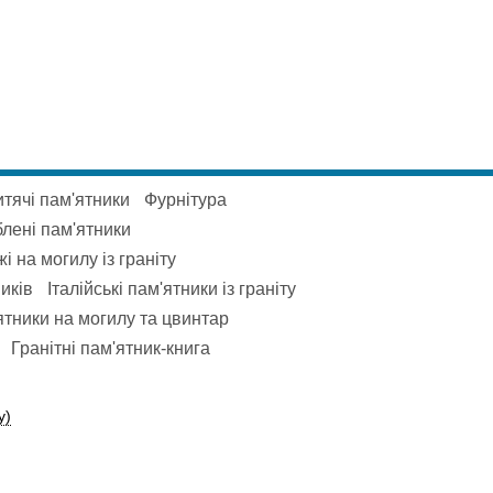
тячі пам'ятники
Фурнітура
блені пам'ятники
і на могилу із граніту
иків
Італійські пам'ятники із граніту
тники на могилу та цвинтар
Гранітні пам'ятник-книга
у)