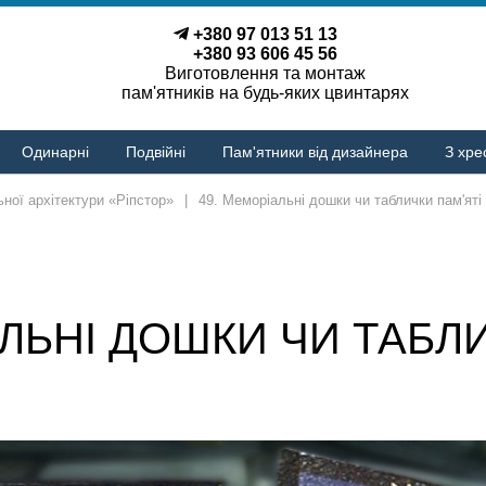
+380 97 013 51 13
+380 93 606 45 56
Виготовлення та монтаж
пам'ятників на будь-яких цвинтарях
Одинарні
Подвійні
Пам'ятники від дизайнера
З хре
ної архітектури «Ріпстор»
|
49. Меморіальні дошки чи таблички пам'яті
АЛЬНІ ДОШКИ ЧИ ТАБЛИ