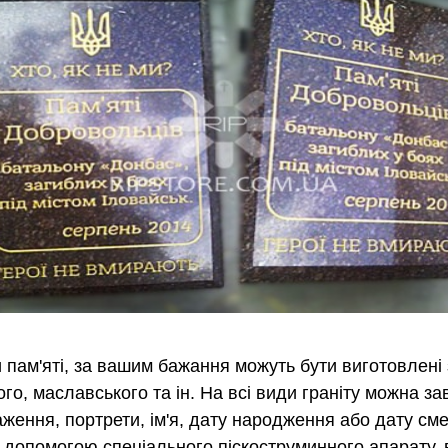
пам'яті, за вашим бажання можуть бути виготовлені з
ого, маславського та ін. На всі види граніту можна з
аження, портрети, ім'я, дату народження або дату смер
а допомогою спеціального піскоструминного апарату, 