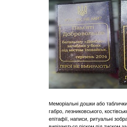
Меморіальні дошки або таблички 
габро, лезниковського, костівськ
епітафії, написи, ритуальні зобр
вирізаються піском під тиском з