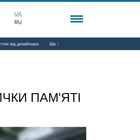
UA
RU
стом від дизайнера
Ще ↓
ЧКИ ПАМ'ЯТІ