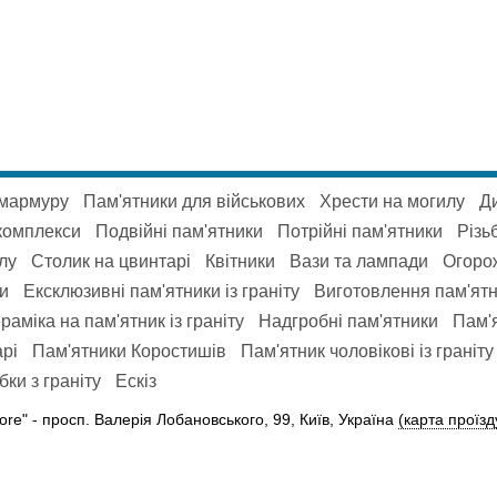
 мармуру
Пам'ятники для військових
Хрести на могилу
Ди
комплекси
Подвійні пам'ятники
Потрійні пам'ятники
Різь
лу
Столик на цвинтарі
Квітники
Вази та лампади
Огорож
ки
Ексклюзивні пам'ятники із граніту
Виготовлення пам'ятн
раміка на пам'ятник із граніту
Надгробні пам'ятники
Пам'я
рі
Пам'ятники Коростишів
Пам'ятник чоловікові із граніту
ки з граніту
Ескіз
ore" -
просп. Валерія Лобановського, 99, Київ, Україна
(карта проїзд