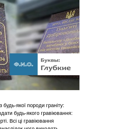
 будь-якої породи граніту:
авдати будь-якого гравіювання:
ті. Всі ці гравіювання
внаслідок чого виходять