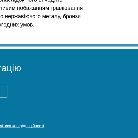
обливим побажанням гравіювання
го нержавіючого металу, бронзи
огодних умов.
ацію
літика конфіденційності