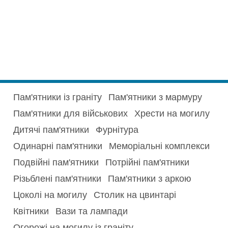
Пам'ятники із граніту
Пам'ятники з мармуру
Пам'ятники для військових
Хрести на могилу
Дитячі пам'ятники
Фурнітура
Одинарні пам'ятники
Меморіальні комплекси
Подвійні пам'ятники
Потрійні пам'ятники
Різьблені пам'ятники
Пам'ятники з аркою
Цоколі на могилу
Столик на цвинтарі
Квітники
Вази та лампади
Огорожі на могилу із граніту