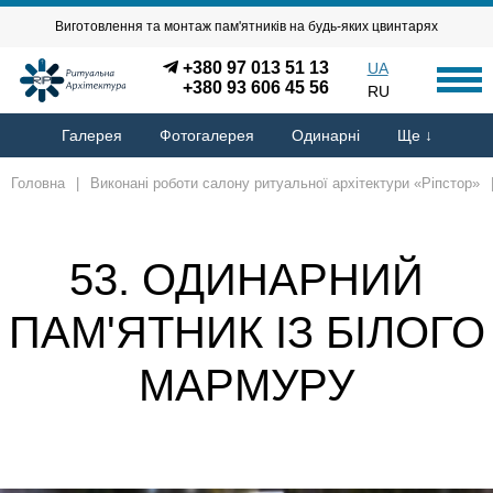
Виготовлення та монтаж пам'ятників на будь-яких цвинтарях
+380 97 013 51 13
UA
+380 93 606 45 56
RU
Галерея
Фотогалерея
Одинарні
Ще ↓
Головна
|
Виконані роботи салону ритуальної архітектури «Ріпстор»
53. ОДИНАРНИЙ
ПАМ'ЯТНИК ІЗ БІЛОГО
МАРМУРУ