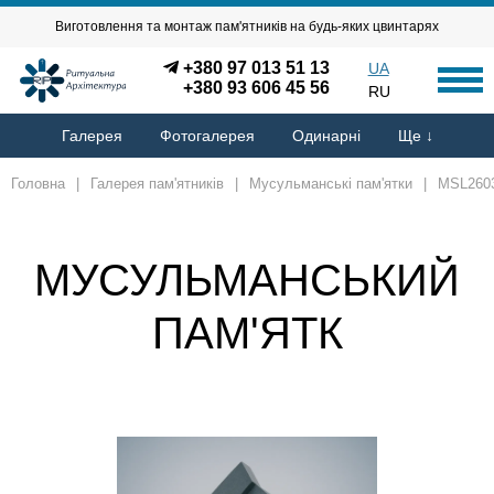
Виготовлення та монтаж пам'ятників на будь-яких цвинтарях
+380 97 013 51 13
UA
+380 93 606 45 56
RU
Галерея
Фотогалерея
Одинарні
Ще ↓
Головна
|
Галерея пам'ятників
|
Мусульманські пам'ятки
|
MSL260
МУСУЛЬМАНСЬКИЙ
ПАМ'ЯТК