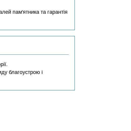
лей пам'ятника та гарантія
ії.
иду благоустрою і