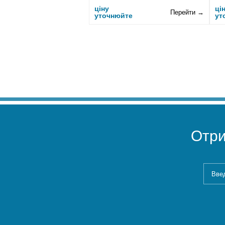
ціну
ці
Перейти →
уточнюйте
ут
Отр