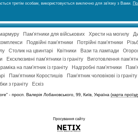
ється третім особам, використовується виключно для зв'язку з Вами.
По
 мармуру
Пам'ятники для військових
Хрести на могилу
Ди
комплекси
Подвійні пам'ятники
Потрійні пам'ятники
Різь
лу
Столик на цвинтарі
Квітники
Вази та лампади
Огорож
ки
Ексклюзивні пам'ятники із граніту
Виготовлення пам'ятн
раміка на пам'ятник із граніту
Надгробні пам'ятники
Пам'я
рі
Пам'ятники Коростишів
Пам'ятник чоловікові із граніту
ки з граніту
Ескіз
ore" -
просп. Валерія Лобановського, 99, Київ, Україна
(карта проїзд
Просування сайту