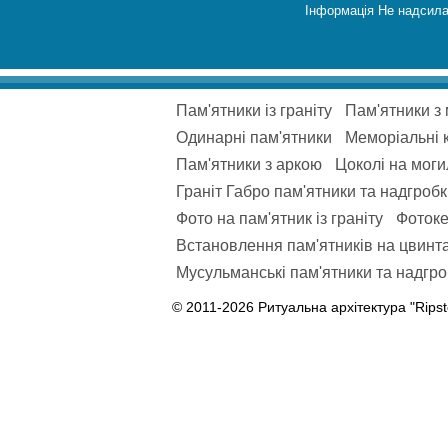
Інформація Не надсила
Пам'ятники із граніту
Пам'ятники з
Одинарні пам'ятники
Меморіальні 
Пам'ятники з аркою
Цоколі на моги
Граніт Габро пам'ятники та надгроб
Фото на пам'ятник із граніту
Фотоке
Встановлення пам'ятників на цвинта
Мусульманські пам'ятники та надгроб
© 2011-2026 Ритуальна архітектура "Ripst