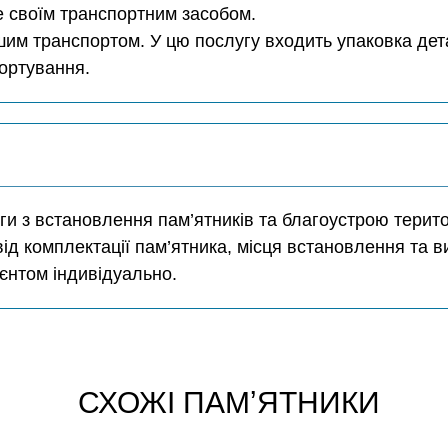
е своїм транспортним засобом.
им транспортом. У цю послугу входить упаковка дета
портування.
и з встановлення пам’ятників та благоустрою територ
від комплектації пам’ятника, місця встановлення та в
єнтом індивідуально.
СХОЖІ ПАМʼЯТНИКИ