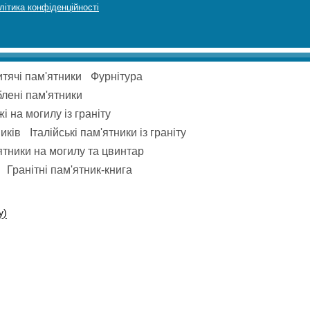
літика конфіденційності
тячі пам'ятники
Фурнітура
блені пам'ятники
і на могилу із граніту
иків
Італійські пам'ятники із граніту
тники на могилу та цвинтар
Гранітні пам'ятник-книга
у)