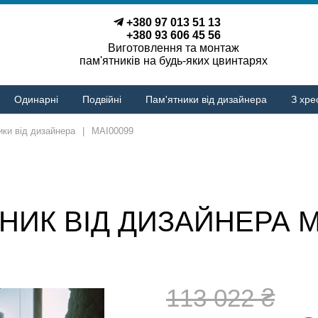
+380 97 013 51 13
+380 93 606 45 56
Виготовлення та монтаж
пам'ятників на будь-яких цвинтарях
Одинарні
Подвійні
Пам'ятники від дизайнера
З хре
ики від дизайнера
|
MAI00099
НИК ВІД ДИЗАЙНЕРА M
113 022 ₴