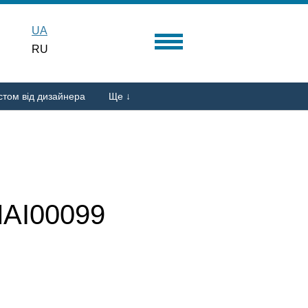
UA
RU
стом від дизайнера
Ще ↓
AI00099