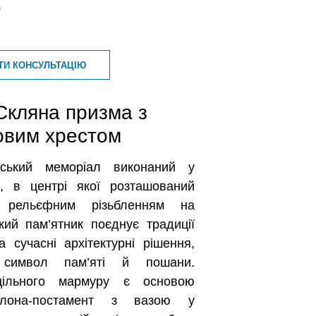
₴
ТИ КОНСУЛЬТАЦІЮ
Скляна призма з
вим хрестом
рський меморіал виконаний у
и, в центрі якої розташований
 рельєфним різьбленням на
акий пам’ятник поєднує традиції
 сучасні архітектурні рішення,
 символ пам’яті й пошани.
ільного мармуру є основою
колона-постамент з вазою у