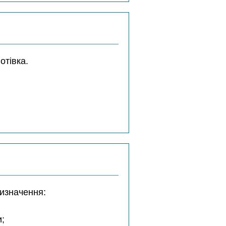
отівка.
ризначення:
и;