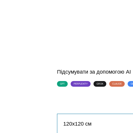
Підсумувати за допомогою AI
GPT
PERPLEXITY
GROK
CLAUDE
G
120х120 см