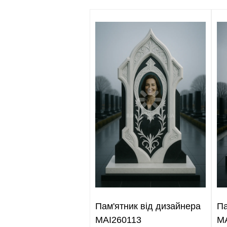
Пам'ятник від дизайнера
Па
MAI260113
M