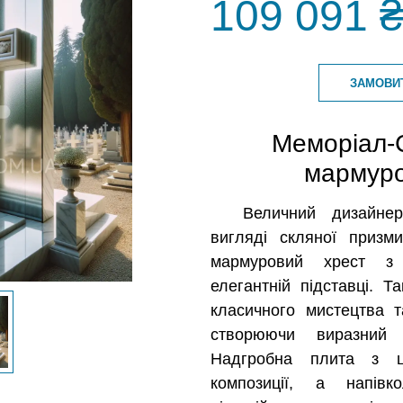
109 091 
ЗАМОВИ
Меморіал-
мармуро
Величний дизайне
вигляді скляної призм
мармуровий хрест з
елегантній підставці. Т
класичного мистецтва та
створюючи виразний
Надгробна плита з ц
композиції, а напів