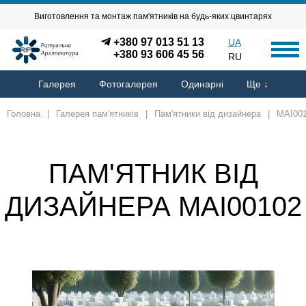
Виготовлення та монтаж пам'ятників на будь-яких цвинтарях
+380 97 013 51 13
UA
+380 93 606 45 56
RU
Галерея
Фотогалерея
Одинарні
Ще ↓
Головна
|
Галерея пам'ятників
|
Пам'ятники від дизайнера
|
MAI00
ПАМ'ЯТНИК ВІД
ДИЗАЙНЕРА MAI00102