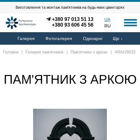
Виготовлення та монтаж пам'ятників на будь-яких цвинтарях
+380 97 013 51 13
UA
+380 93 606 45 56
RU
Галерея
Фотогалерея
Одинарні
Ще ↓
Головна
|
Галерея пам'ятників
|
Пам'ятники з аркою
|
ARAI26033
ПАМ'ЯТНИК З АРКОЮ