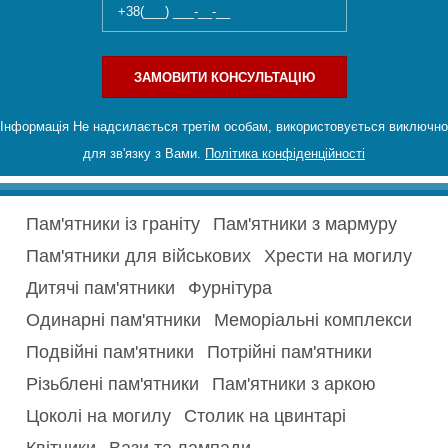
ЗАМОВИТИ КОНСУЛЬТАЦІЮ
Інформація Не надсилається третім особам, використовується виключно
для зв'язку з Вами.
Політика конфіденційності
Пам'ятники із граніту
Пам'ятники з мармуру
Пам'ятники для військових
Хрести на могилу
Дитячі пам'ятники
Фурнітура
Одинарні пам'ятники
Меморіальні комплекси
Подвійні пам'ятники
Потрійні пам'ятники
Різьблені пам'ятники
Пам'ятники з аркою
Цоколі на могилу
Столик на цвинтарі