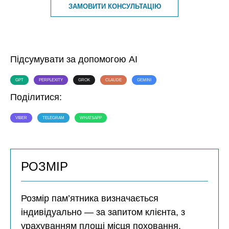
ЗАМОВИТИ КОНСУЛЬТАЦІЮ
Підсумувати за допомогою AI
GPT
PERPLEXITY
GROK
CLAUDE
GEMINI
Поділитися:
VIBER
TELEGRAM
WHATSAPP
РОЗМІР
Розмір пам’ятника визначається
індивідуально — за запитом клієнта, з
урахуванням площі місця поховання,