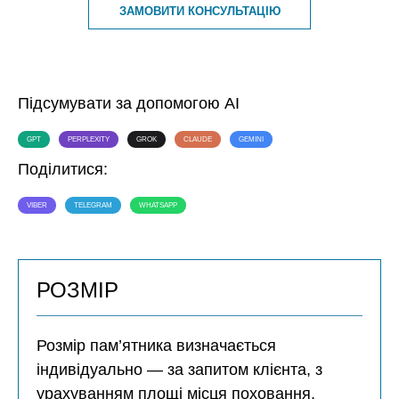
ЗАМОВИТИ КОНСУЛЬТАЦІЮ
Підсумувати за допомогою AI
GPT
PERPLEXITY
GROK
CLAUDE
GEMINI
Поділитися:
VIBER
TELEGRAM
WHATSAPP
РОЗМІР
Розмір пам’ятника визначається
індивідуально — за запитом клієнта, з
урахуванням площі місця поховання,