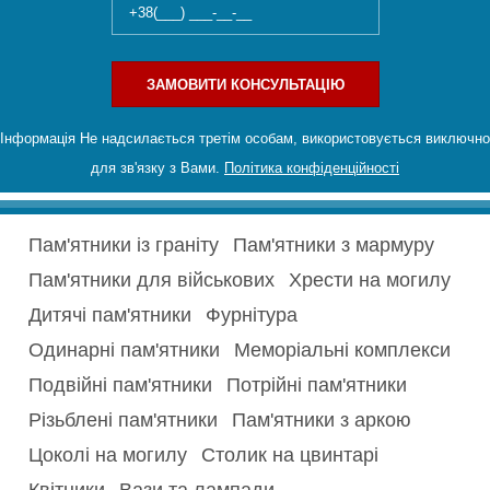
ЗАМОВИТИ КОНСУЛЬТАЦІЮ
Інформація Не надсилається третім особам, використовується виключно
для зв'язку з Вами.
Політика конфіденційності
Пам'ятники із граніту
Пам'ятники з мармуру
Пам'ятники для військових
Хрести на могилу
Дитячі пам'ятники
Фурнітура
Одинарні пам'ятники
Меморіальні комплекси
Подвійні пам'ятники
Потрійні пам'ятники
Різьблені пам'ятники
Пам'ятники з аркою
Цоколі на могилу
Столик на цвинтарі