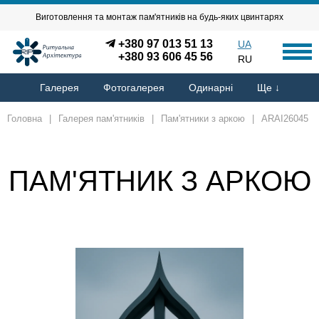
Виготовлення та монтаж пам'ятників на будь-яких цвинтарях
+380 97 013 51 13
UA
+380 93 606 45 56
RU
Галерея
Фотогалерея
Одинарні
Ще ↓
Головна
|
Галерея пам'ятників
|
Пам'ятники з аркою
|
ARAI26045
ПАМ'ЯТНИК З АРКОЮ