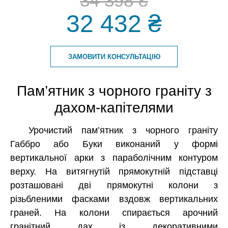
34 398 ₴
32 432 ₴
ЗАМОВИТИ КОНСУЛЬТАЦІЮ
Пам’ятник з чорного граніту з
дахом-капітелями
Урочистий пам’ятник з чорного граніту
Габбро або Буки виконаний у формі
вертикальної арки з параболічним контуром
верху. На витягнутій прямокутній підставці
розташовані дві прямокутні колони з
різьбленими фасками вздовж вертикальних
граней. На колони спирається арочний
гранiтний дах із декоративними