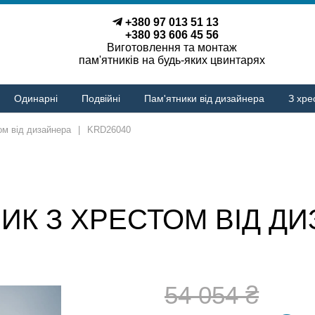
+380 97 013 51 13
+380 93 606 45 56
Виготовлення та монтаж
пам'ятників на будь-яких цвинтарях
Одинарні
Подвійні
Пам'ятники від дизайнера
З хре
ом від дизайнера
|
KRD26040
ИК З ХРЕСТОМ ВІД Д
54 054 ₴