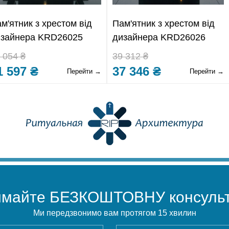
м'ятник з хрестом від
Пам'ятник з хрестом від
изайнера KRD26025
дизайнера KRD26026
 054 ₴
39 312 ₴
1 597 ₴
37 346 ₴
Перейти →
Перейти →
имайте БЕЗКОШТОВНУ консульт
Ми передзвонимо вам протягом 15 хвилин