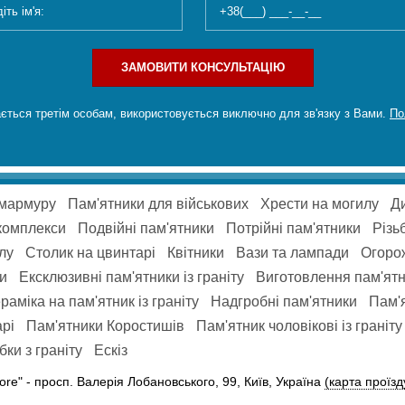
ЗАМОВИТИ КОНСУЛЬТАЦІЮ
ється третім особам, використовується виключно для зв'язку з Вами.
По
 мармуру
Пам'ятники для військових
Хрести на могилу
Ди
комплекси
Подвійні пам'ятники
Потрійні пам'ятники
Різь
лу
Столик на цвинтарі
Квітники
Вази та лампади
Огорож
ки
Ексклюзивні пам'ятники із граніту
Виготовлення пам'ятн
раміка на пам'ятник із граніту
Надгробні пам'ятники
Пам'я
рі
Пам'ятники Коростишів
Пам'ятник чоловікові із граніту
ки з граніту
Ескіз
ore" -
просп. Валерія Лобановського, 99, Київ, Україна
(карта проїзд