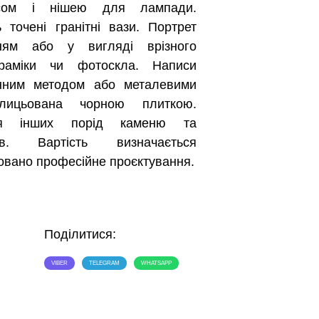
усом і нішею для лампади.
точені гранітні вази. Портрет
нням або у вигляді врізного
раміки чи фотоскла. Написи
инним методом або металевими
лицьована чорною плиткою.
ня інших порід каменю та
ів. Вартість визначається
овано професійне проєктування.
Поділитися:
VIBER
TELEGRAM
WHATSAPP