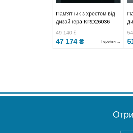
Пам'ятник з хрестом від
Па
дизайнера KRD26036
д
49 140 ₴
54
47 174 ₴
5
Перейти →
Отр