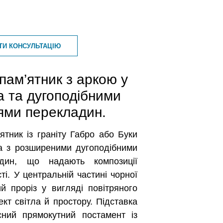
ТИ КОНСУЛЬТАЦІЮ
пам’ятник з аркою у
а та дугоподібними
ями перекладин.
ятник із граніту Габро або Буки
а з розширеними дугоподібними
дин, що надають композиції
ті. У центральній частині чорної
й проріз у вигляді повітряного
кт світла й простору. Підставка
ний прямокутний постамент із