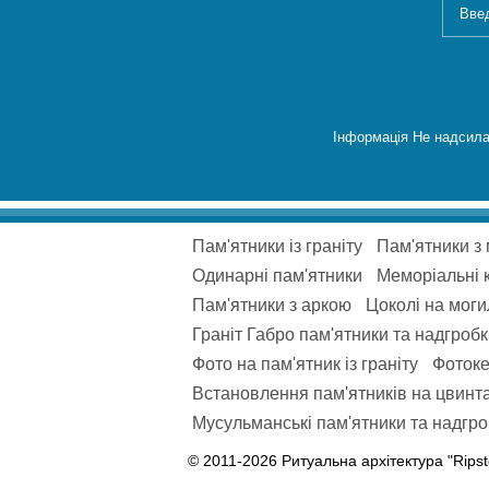
Інформація Не надсила
Пам'ятники із граніту
Пам'ятники з
Одинарні пам'ятники
Меморіальні 
Пам'ятники з аркою
Цоколі на моги
Граніт Габро пам'ятники та надгроб
Фото на пам'ятник із граніту
Фотоке
Встановлення пам'ятників на цвинта
Мусульманські пам'ятники та надгроб
© 2011-2026 Ритуальна архітектура "Ripst