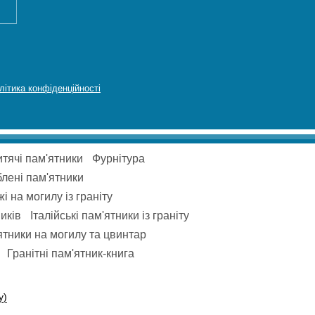
літика конфіденційності
тячі пам'ятники
Фурнітура
блені пам'ятники
і на могилу із граніту
иків
Італійські пам'ятники із граніту
тники на могилу та цвинтар
Гранітні пам'ятник-книга
у)