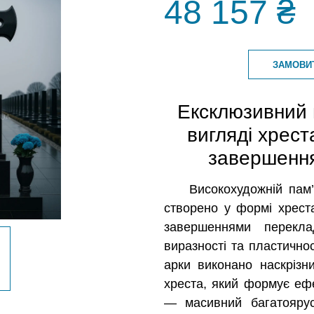
48 157 ₴
ЗАМОВИ
Ексклюзивний 
вигляді хрест
завершенн
Високохудожній пам’
створено у формі хрест
завершеннями перекла
виразності та пластичнос
арки виконано наскрізни
хреста, який формує ефе
— масивний багатоярус