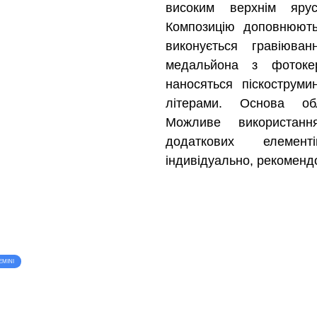
високим верхнім яр
Композицію доповнюють 
виконується гравіюва
медальйона з фотоке
наносяться піскострум
літерами. Основа об
Можливе використан
додаткових елемент
індивідуально, рекоменд
EMINI