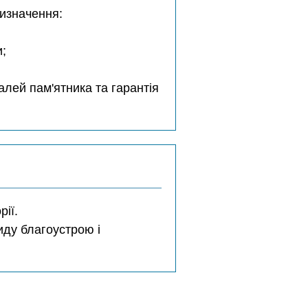
ризначення:
и;
лей пам'ятника та гарантія
ії.
иду благоустрою і