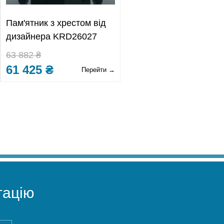
Пам'ятник з хрестом від
дизайнера KRD26027
63 882 ₴
61 425 ₴
Перейти →
ацію