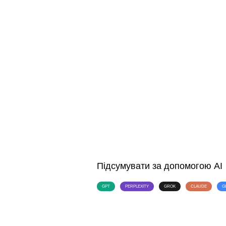
Підсумувати за допомогою AI
GPT
PERPLEXITY
GROK
CLAUDE
G