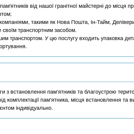
 пам'ятників від нашої гранітної майстерні до місця п
ртом;
компаніями, такими як Нова Пошта, Ін-Тайм, Делівер
е своїм транспортним засобом.
им транспортом. У цю послугу входить упаковка дета
портування.
и з встановлення пам’ятників та благоустрою територ
від комплектації пам’ятника, місця встановлення та в
єнтом індивідуально.