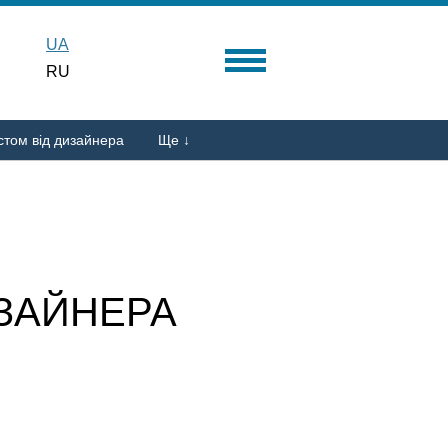
UA
RU
стом від дизайнера
Ще ↓
ИЗАЙНЕРА